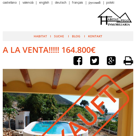
castellano
valencià
english
deutsch
français
pусский
polski
HABITAT
SUCHE
BLOG
KONTAKT
A LA VENTA!!!!! 164.800€