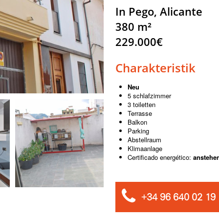
In Pego, Alicante
380 m²
229.000€
Charakteristik
Neu
5 schlafzimmer
3 toiletten
Terrasse
Balkon
Parking
Abstellraum
Klimaanlage
Certificado energético:
anstehe
+34 96 640 02 19