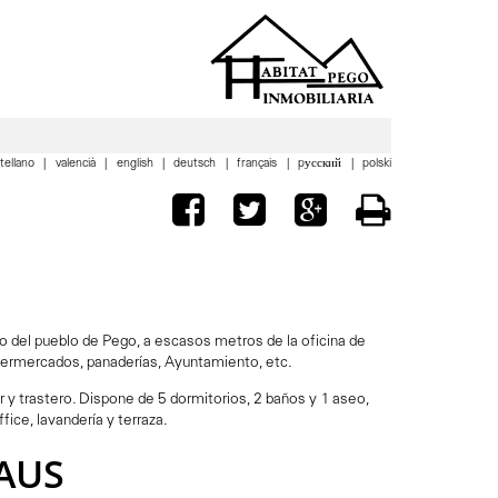
tellano
valencià
english
deutsch
français
pусский
polski
ro del pueblo de Pego, a escasos metros de la oficina de
upermercados, panaderías, Ayuntamiento, etc.
r y trastero. Dispone de 5 dormitorios, 2 baños y 1 aseo,
ice, lavandería y terraza.
HAUS