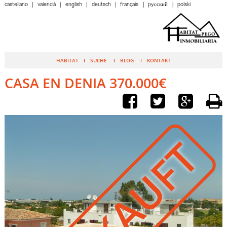
castellano
valencià
english
deutsch
français
pусский
polski
HABITAT
SUCHE
BLOG
KONTAKT
CASA EN DENIA 370.000€