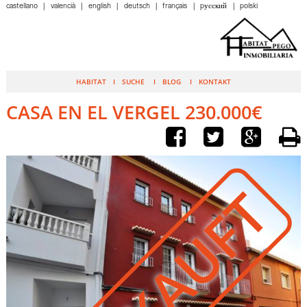
castellano
valencià
english
deutsch
français
pусский
polski
HABITAT
SUCHE
BLOG
KONTAKT
CASA EN EL VERGEL 230.000€