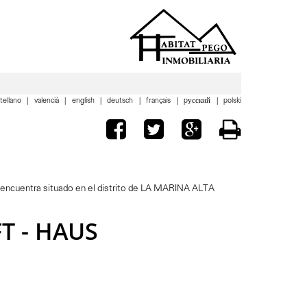
tellano
valencià
english
deutsch
français
pусский
polski
ncuentra situado en el distrito de LA MARINA ALTA
T - HAUS