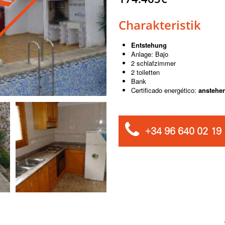
KAUFT
Charakteristik
Entstehung
Anlage: Bajo
2 schlafzimmer
2 toiletten
Bank
Certificado energético:
anstehe
+34 96 640 02 19