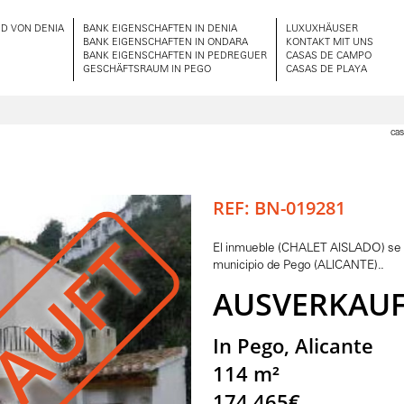
D VON DENIA
BANK EIGENSCHAFTEN IN DENIA
LUXUXHÄUSER
BANK EIGENSCHAFTEN IN ONDARA
KONTAKT MIT UNS
BANK EIGENSCHAFTEN IN PEDREGUER
CASAS DE CAMPO
GESCHÄFTSRAUM IN PEGO
CASAS DE PLAYA
cas
REF: BN-019281
El inmueble (CHALET AISLADO) se e
municipio de Pego (ALICANTE)..
AUSVERKAUF
In Pego, Alicante
114 m²
174.465€