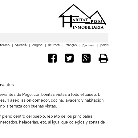
tellano
valencià
english
deutsch
français
pусский
polski
ervantes
ervantes de Pego, con bonitas vistas a todo el paseo. El
ones, 1 aseo, salón-comedor, cocina, lavadero y habitación
mplia terraza con buenas vistas.
pleno centro del pueblo, repleto de los principales
rcados, heladerías, etc, al igual que colegios y zonas de