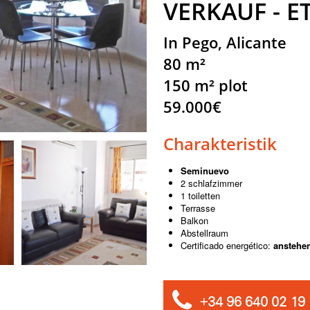
VERKAUF - E
In Pego, Alicante
80 m²
150 m² plot
59.000€
Charakteristik
Seminuevo
2 schlafzimmer
1 toiletten
Terrasse
Balkon
Abstellraum
Certificado energético:
anstehe
+34 96 640 02 19