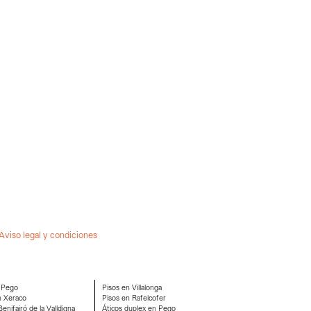
Aviso legal y condiciones
 Pego
Pisos en Villalonga
n Xeraco
Pisos en Rafelcofer
enifairó de la Valldigna
Áticos duplex en Pego