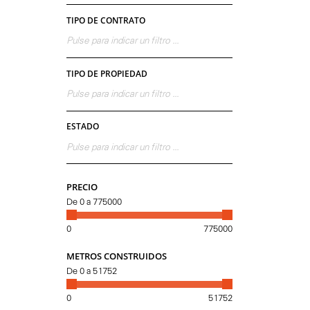
TIPO DE CONTRATO
Pulse para indicar un filtro ...
TIPO DE PROPIEDAD
Pulse para indicar un filtro ...
ESTADO
Pulse para indicar un filtro ...
PRECIO
De
0
a
775000
0
775000
METROS CONSTRUIDOS
De
0
a
51752
0
51752