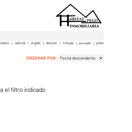
tellano
valencià
english
deutsch
français
pусский
polski
ORDENAR POR:
el filtro indicado