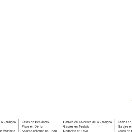
la Valldigna
Casas en Benidorm
Garajes en Tavernes de la Valldigna
Chalés en
Pisos en Dénia
Garajes en Teulada
Garajes e
a Valldigna
Solares urbanos en Pego
Negocios en Oliva
Casas en B