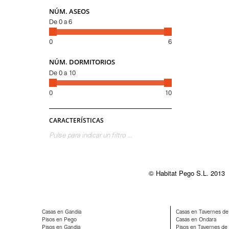
NÚM. ASEOS
De
0
a
6
0
6
NÚM. DORMITORIOS
De
0
a
10
0
10
CARACTERÍSTICAS
Pulse para indicar un filtro ...
© Habitat Pego S.L. 2013
Casas en Gandia
Casas en Tavernes de 
Pisos en Pego
Casas en Ondara
Pisos en Gandia
Pisos en Tavernes de l