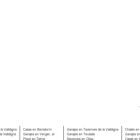
la Valldigna
Casas en Benidorm
Garajes en Tavernes de la Valldigna
Chalés en
a Valldigna
Garajes en Verger, el
Garajes en Teulada
Garajes e
Pisos en Dénia
Negocios en Oliva
Casas en B