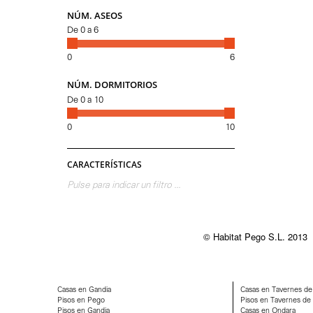
NÚM. ASEOS
De
0
a
6
0
6
NÚM. DORMITORIOS
De
0
a
10
0
10
CARACTERÍSTICAS
Pulse para indicar un filtro ...
© Habitat Pego S.L. 2013
Casas en Gandia
Casas en Tavernes de 
Pisos en Pego
Pisos en Tavernes de l
Pisos en Gandia
Casas en Ondara