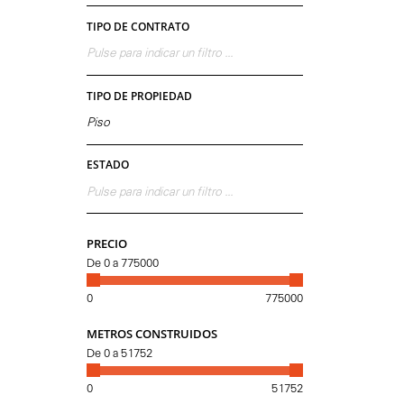
TIPO DE CONTRATO
Pulse para indicar un filtro ...
TIPO DE PROPIEDAD
Piso
ESTADO
Pulse para indicar un filtro ...
PRECIO
De
0
a
775000
0
775000
METROS CONSTRUIDOS
De
0
a
51752
0
51752