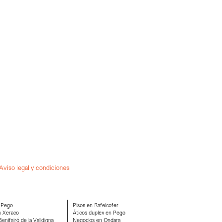
Aviso legal y condiciones
 Pego
Pisos en Rafelcofer
n Xeraco
Áticos duplex en Pego
enifairó de la Valldigna
Negocios en Ondara