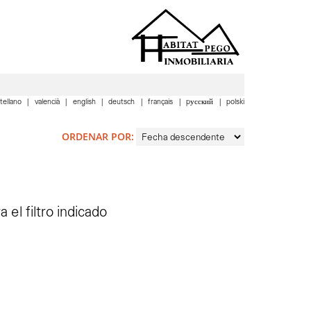
tellano
valencià
english
deutsch
français
pусский
polski
ORDENAR POR:
el filtro indicado