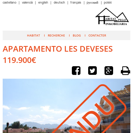
castellano
valencià
english
deutsch
français
pусский
polski
HABITAT
RECHERCHE
BLOG
CONTACTER
APARTAMENTO LES DEVESES
119.900€
VENDU