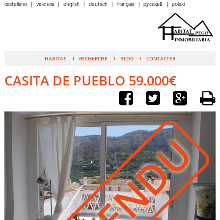
castellano
valencià
english
deutsch
français
pусский
polski
HABITAT
RECHERCHE
BLOG
CONTACTER
CASITA DE PUEBLO 59.000€
VENDU