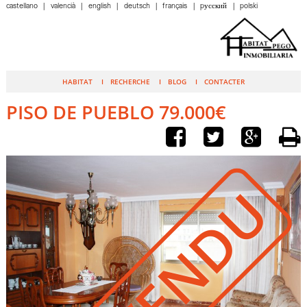
castellano
valencià
english
deutsch
français
pусский
polski
HABITAT
RECHERCHE
BLOG
CONTACTER
PISO DE PUEBLO 79.000€
VENDU