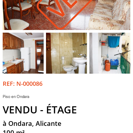
REF: N-000086
Piso en Ondara
VENDU - ÉTAGE
à Ondara, Alicante
100 m²