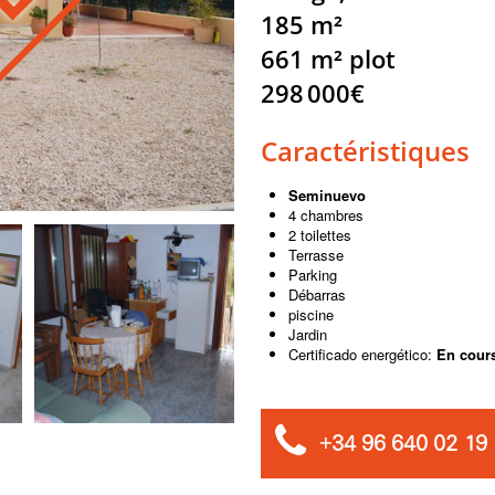
185 m²
661 m² plot
298 000€
Caractéristiques
Seminuevo
4 chambres
2 toilettes
Terrasse
Parking
Débarras
piscine
Jardin
Certificado energético:
En cour
+34 96 640 02 19