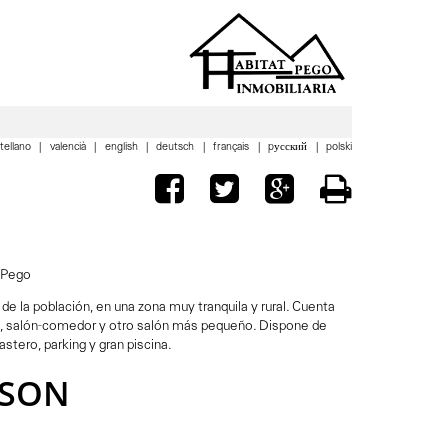
tellano
valencià
english
deutsch
français
pусский
polski
 Pego
e la población, en una zona muy tranquila y rural. Cuenta
a, salón-comedor y otro salón más pequeño. Dispone de
stero, parking y gran piscina.
ISON