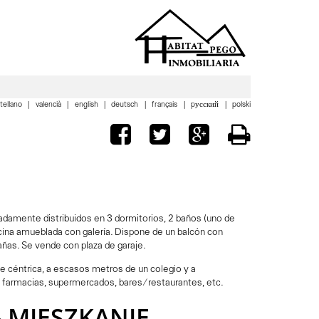
tellano
valencià
english
deutsch
français
pусский
polski
damente distribuidos en 3 dormitorios, 2 baños (uno de
cina amueblada con galería. Dispone de un balcón con
añas. Se vende con plaza de garaje.
te céntrica, a escasos metros de un colegio y a
farmacias, supermercados, bares/restaurantes, etc.
 MIESZKANIE