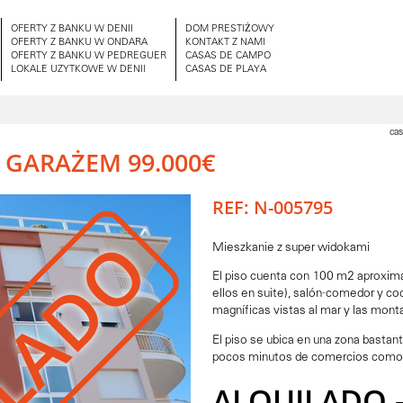
OFERTY Z BANKU W DENII
DOM PRESTIŻOWY
OFERTY Z BANKU W ONDARA
KONTAKT Z NAMI
OFERTY Z BANKU W PEDREGUER
CASAS DE CAMPO
LOKALE UZYTKOWE W DENII
CASAS DE PLAYA
cas
 GARAŻEM 99.000€
REF: N-005795
Mieszkanie z super widokami
El piso cuenta con 100 m2 aproxima
ellos en suite), salón-comedor y co
magníficas vistas al mar y las mont
El piso se ubica en una zona bastan
pocos minutos de comercios como 
ALQUILADO -