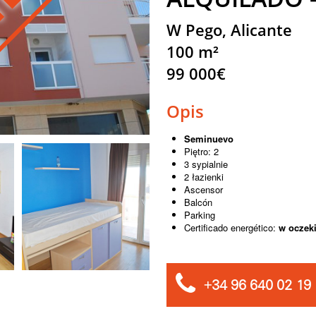
ILADO
W Pego, Alicante
100 m²
99 000€
Opis
Seminuevo
Piętro: 2
3 sypialnie
2 łazienki
Ascensor
Balcón
Parking
Certificado energético:
w oczek
+34 96 640 02 19