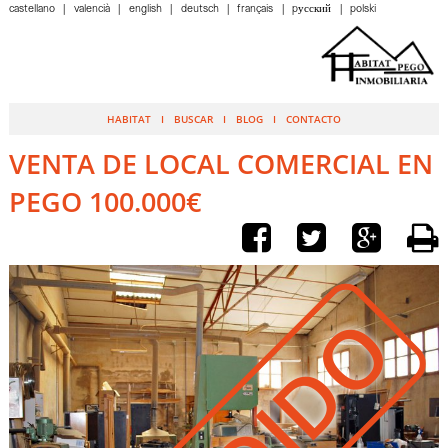
castellano
valencià
english
deutsch
français
pусский
polski
HABITAT
BUSCAR
BLOG
CONTACTO
VENTA DE LOCAL COMERCIAL EN
PEGO 100.000€