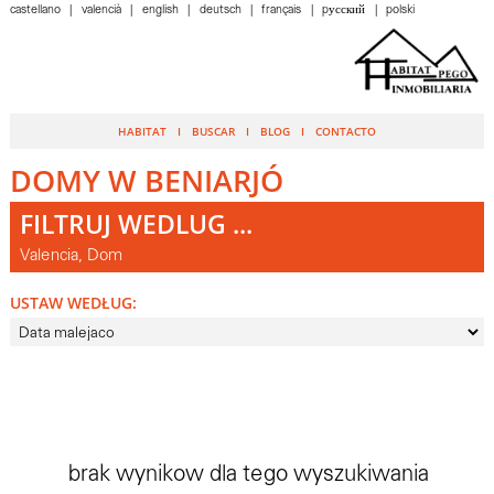
castellano
valencià
english
deutsch
français
pусский
polski
HABITAT
BUSCAR
BLOG
CONTACTO
DOMY W BENIARJÓ
FILTRUJ WEDLUG ...
Valencia, Dom
USTAW WEDŁUG:
brak wynikow dla tego wyszukiwania