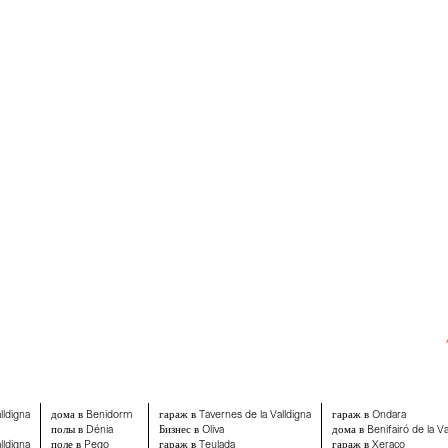
lldigna
дома в Benidorm
гараж в Tavernes de la Valldigna
гараж в Ondara
полы в Dénia
Бизнес в Oliva
дома в Benifairó de la Va
lldigna
поле в Pego
гараж в Teulada
гараж в Xeraco