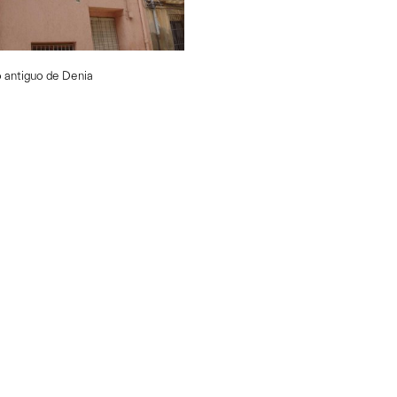
n el casco antiguo de Denia
Ref. N-005573
 antiguo de Denia