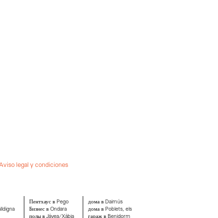
Aviso legal y condiciones
Пентхаус в Pego
дома в Daimús
lldigna
Бизнес в Ondara
дома в Poblets, els
полы в Jávea/Xàbia
гараж в Benidorm