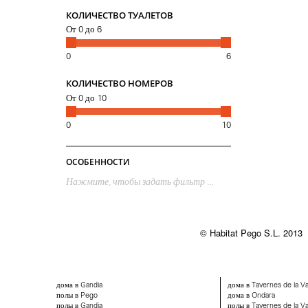
КОЛИЧЕСТВО ТУАЛЕТОВ
От
0
до
6
0
6
КОЛИЧЕСТВО НОМЕРОВ
От
0
до
10
0
10
ОСОБЕННОСТИ
Нажмите, чтобы задать фильтр ...
© Habitat Pego S.L. 2013
дома в Gandia
дома в Tavernes de la Va
полы в Pego
дома в Ondara
полы в Gandia
полы в Tavernes de la Va