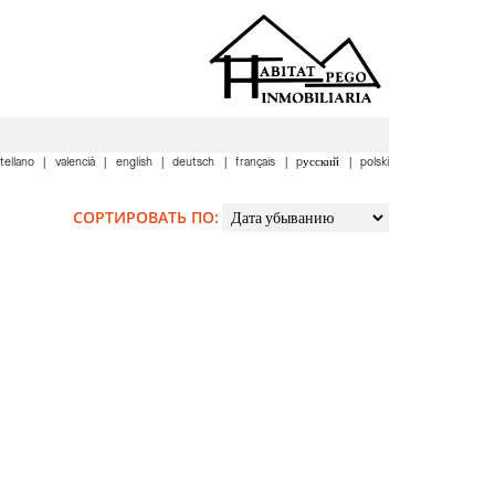
tellano
valencià
english
deutsch
français
pусский
polski
CОРТИРОВАТЬ ПО: