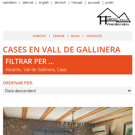
castellano
valencià
english
deutsch
français
pусский
polski
HABITAT
CERCAR
BLOG
CONTACTE
CASES EN VALL DE GALLINERA
FILTRAR PER ...
Alicante, Vall de Gallinera, Casa
ORDENAR PER: