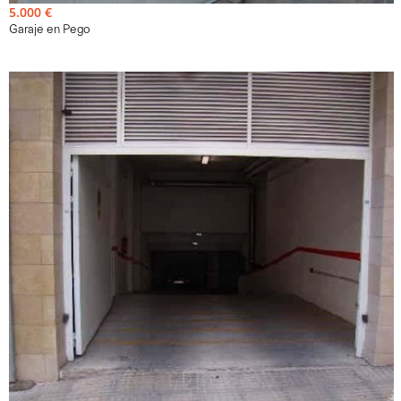
5.000 €
Garaje en Pego
13m²
Venda - Garaig - D'origen
Plaza de garaje situada en la planta sótano de un edificio
residencial ubicado en la localidad de Pego, provincia de
Alicante. La plaza de garaje mide aproximadamente 13m²
útiles..