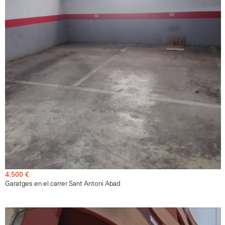
15m²
Venda - Garaig - Nou
Garajes en la calle San Antoni Abad, tenemos garajes a 4.
500. -€ y trasteros que van desde los 1500. -e a los 2. 000.
-€ dependiendo del tamaño.
Ref. N-022107
4.500 €
Garatges en el carrer Sant Antoni Abad