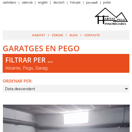
castellano
valencià
english
deutsch
français
pусский
polski
HABITAT
CERCAR
BLOG
CONTACTE
GARATGES EN PEGO
FILTRAR PER ...
Alicante, Pego, Garaig
ORDENAR PER: