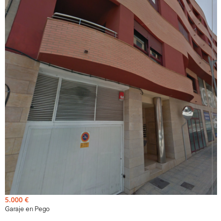
23m²
Venda - Garaig - D'origen
Excelente oportunidad de adquirir en propiedad esta plaza
de parking ubicada en la localidad de Pego.
Ref. BN-022057
5.000 €
Garaje en Pego