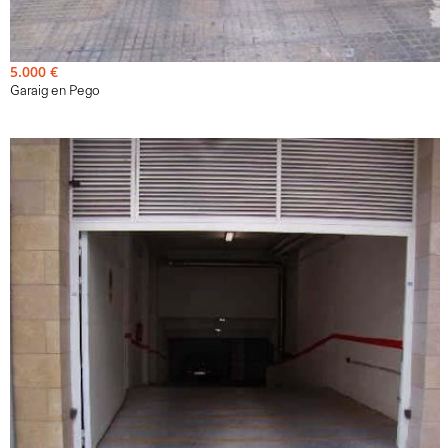
Ref. BN-020466
5.000 €
Garaig en Pego
11m²
Venda - Garaig - D'origen