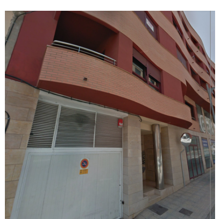
23m²
Venda - Garaig - D'origen
Excelente oportunidad de adquirir en propiedad esta plaza
de parking ubicada en la localidad de Pego, provincia de
Alicante. Dispone de buenos accesos, maniobrabilidad y
está bien comunicada.
Ref. BN-022036