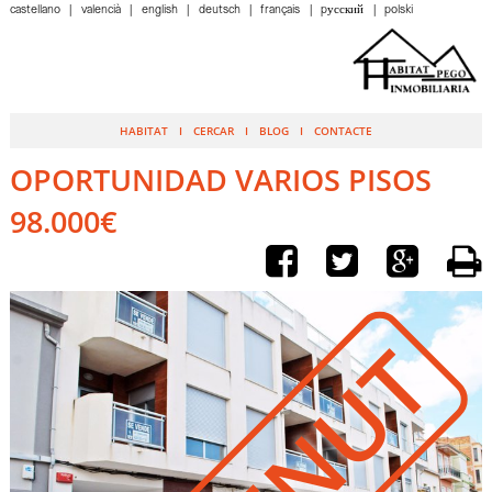
castellano
valencià
english
deutsch
français
pусский
polski
HABITAT
CERCAR
BLOG
CONTACTE
OPORTUNIDAD VARIOS PISOS
98.000€
VENUT