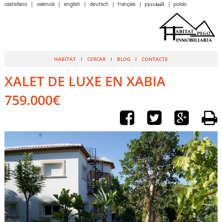
castellano
valencià
english
deutsch
français
pусский
polski
HABITAT
CERCAR
BLOG
CONTACTE
XALET DE LUXE EN XABIA
759.000€