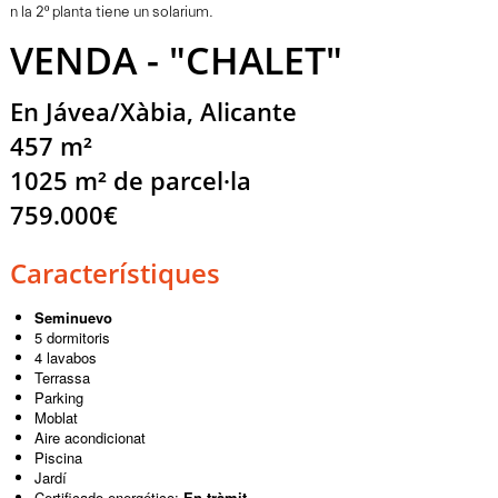
n la 2º planta tiene un solarium.
VENDA - "CHALET"
En Jávea/Xàbia, Alicante
457 m²
1025 m² de parcel·la
759.000€
Característiques
Seminuevo
5 dormitoris
4 lavabos
Terrassa
Parking
Moblat
Aire acondicionat
Piscina
Jardí
Certificado energético:
En tràmit