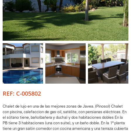
REF: C-005802
Chalet de lujo en una de las mejores zonas de Javea. (Pinosol) Chalet
con piscina, calefaccion de gas-oil, satélite, con persianas eléctricas. En
el sótano tiene, baño(bañera y ducha) y dos habitaciones dobles En la
PB tiene 3 habitaciones (una con suite), y un baño doble. En la 1º planta
tiene un gran salón comedor con cocina americana y una terraza cubierta