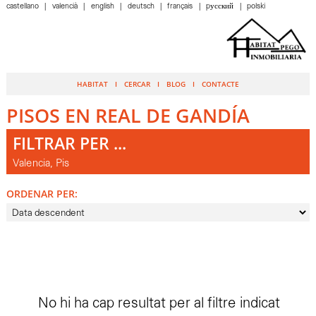
castellano
valencià
english
deutsch
français
pусский
polski
HABITAT
CERCAR
BLOG
CONTACTE
PISOS EN REAL DE GANDÍA
FILTRAR PER ...
Valencia, Pis
ORDENAR PER:
No hi ha cap resultat per al filtre indicat