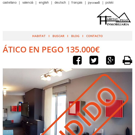
castellano
valencià
english
deutsch
français
pусский
polski
HABITAT
BUSCAR
BLOG
CONTACTO
ÁTICO EN PEGO 135.000€
VENDIDO