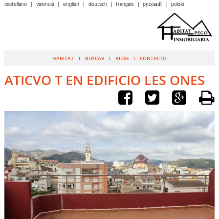
castellano
valencià
english
deutsch
français
pусский
polski
HABITAT
BUSCAR
BLOG
CONTACTO
ATICVO T EN EDIFICIO LES ONES