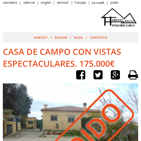
castellano
valencià
english
deutsch
français
pусский
polski
HABITAT
BUSCAR
BLOG
CONTACTO
CASA DE CAMPO CON VISTAS
ESPECTACULARES. 175.000€