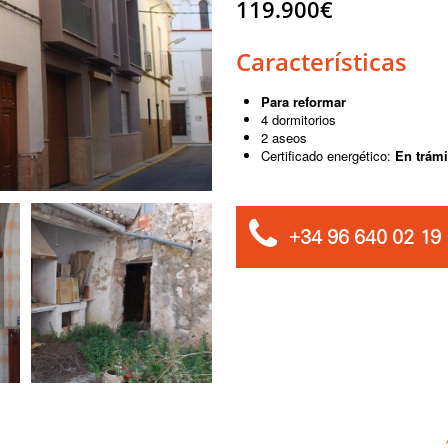
119.900€
Características
Para reformar
4 dormitorios
2 aseos
Certificado energético:
En trámi
+34 96 640 02 19