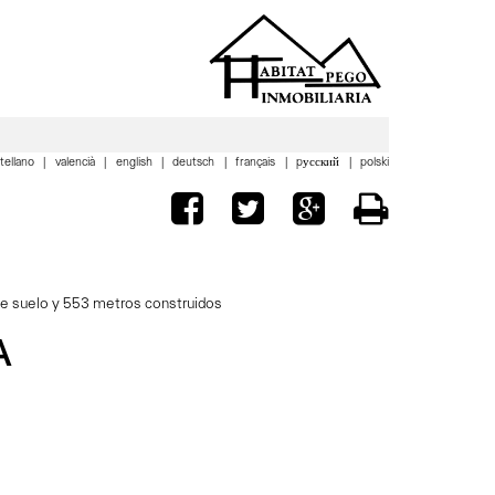
tellano
valencià
english
deutsch
français
pусский
polski
de suelo y 553 metros construidos
A