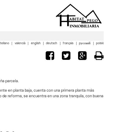
tellano
valencià
english
deutsch
français
pусский
polski
ña parcela.
mente en planta baja, cuenta con una primera planta más
go de reforma, se encuentra en una zona tranquila, con buena