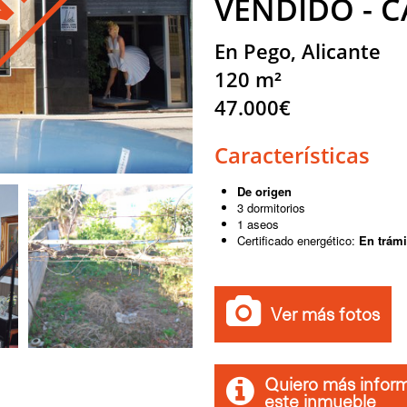
VENDIDO - C
En Pego, Alicante
120 m²
47.000€
Características
De origen
3 dormitorios
1 aseos
Certificado energético:
En trámi
Ver más fotos
Quiero más infor
este inmueble