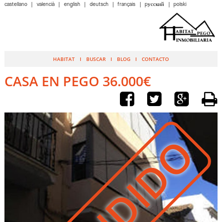
castellano
valencià
english
deutsch
français
pусский
polski
HABITAT
BUSCAR
BLOG
CONTACTO
CASA EN PEGO 36.000€
VENDIDO