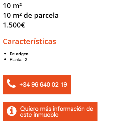
10 m²
10 m² de parcela
1.500€
Características
De origen
Planta: -2
+34 96 640 02 19
Quiero más información de
este inmueble