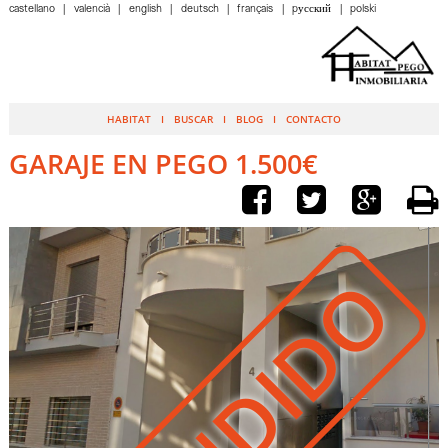
castellano
valencià
english
deutsch
français
pусский
polski
HABITAT
BUSCAR
BLOG
CONTACTO
GARAJE EN PEGO 1.500€
VENDIDO