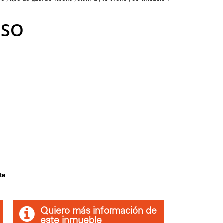
ISO
te
Quiero más información de
este inmueble