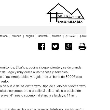
tellano
valencià
english
deutsch
français
pусский
polski
rmitorios, 2 baños, cocina independiente y salón grande.
 de Pego y muy cerca a las tiendas y servicios.
iciones inmejorables y regalamos un bono de 3000€ para
verlo.
po de suelo del salón: terrazo , tipo de suelo del piso: terrazo
 altura con respecto a la calle: 3 , distancia a la población
laya: 4ª línea o superior , distancia a la playa: 11km ,
o , tipo de gas: bombona , alarma , teléfono , certificación