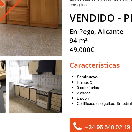
energética
VENDIDO - P
En Pego, Alicante
94 m²
49.000€
Características
Seminuevo
Planta: 3
3 dormitorios
2 aseos
Balcón
Certificado energético:
En trámi
+34 96 640 02 19