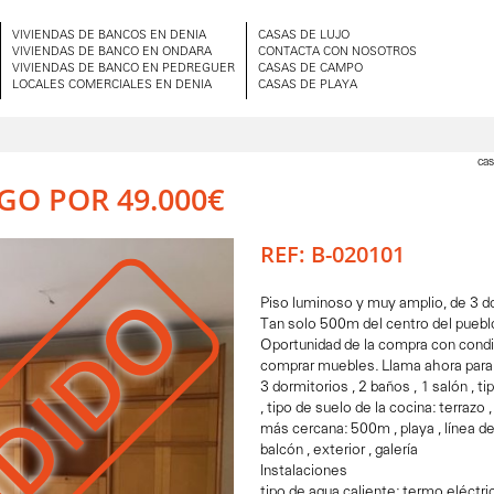
VIVIENDAS DE BANCOS EN DENIA
CASAS DE LUJO
VIVIENDAS DE BANCO EN ONDARA
CONTACTA CON NOSOTROS
VIVIENDAS DE BANCO EN PEDREGUER
CASAS DE CAMPO
LOCALES COMERCIALES EN DENIA
CASAS DE PLAYA
cas
GO POR 49.000€
REF: B-020101
DIDO
Piso luminoso y muy amplio, de 3 do
Tan solo 500m del centro del pueblo
Oportunidad de la compra con cond
comprar muebles. Llama ahora para 
3 dormitorios , 2 baños , 1 salón , ti
, tipo de suelo de la cocina: terrazo ,
más cercana: 500m , playa , línea de p
balcón , exterior , galería
Instalaciones
tipo de agua caliente: termo eléctric