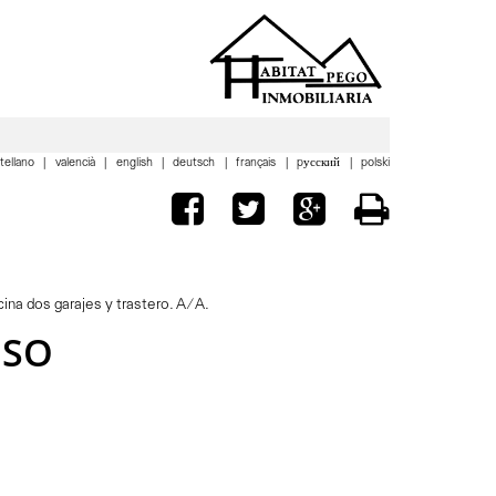
tellano
valencià
english
deutsch
français
pусский
polski
cina dos garajes y trastero. A/A.
ISO