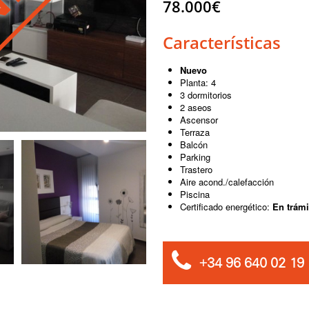
78.000€
Características
Nuevo
Planta: 4
3 dormitorios
2 aseos
Ascensor
Terraza
Balcón
Parking
Trastero
Aire acond./calefacción
Piscina
Certificado energético:
En trámi
+34 96 640 02 19