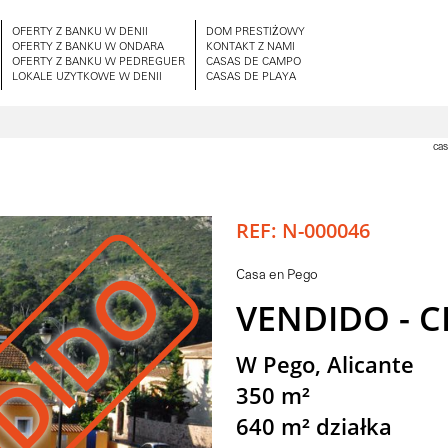
OFERTY Z BANKU W DENII
DOM PRESTIŻOWY
OFERTY Z BANKU W ONDARA
KONTAKT Z NAMI
OFERTY Z BANKU W PEDREGUER
CASAS DE CAMPO
LOKALE UZYTKOWE W DENII
CASAS DE PLAYA
cas
REF: N-000046
DIDO
Casa en Pego
VENDIDO - 
W Pego, Alicante
350 m²
640 m² działka