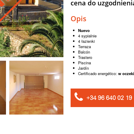
cena do uzgodnieni
Opis
Nuevo
4 sypialnie
4 łazienki
Terraza
Balcón
Trastero
Piscina
Jardín
Certificado energético:
w oczek
+34 96 640 02 19