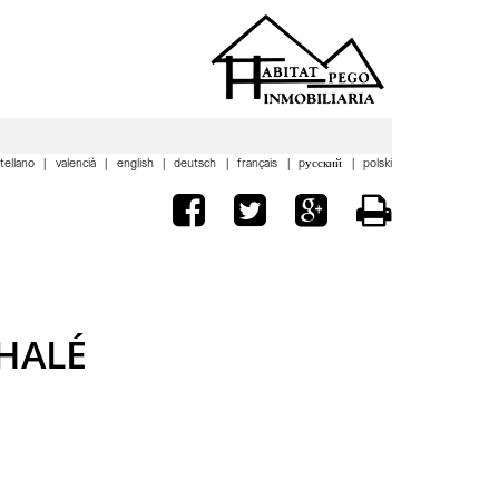
tellano
valencià
english
deutsch
français
pусский
polski
CHALÉ