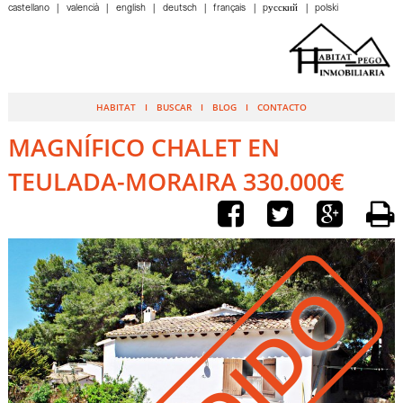
castellano
valencià
english
deutsch
français
pусский
polski
HABITAT
BUSCAR
BLOG
CONTACTO
MAGNÍFICO CHALET EN
TEULADA-MORAIRA 330.000€