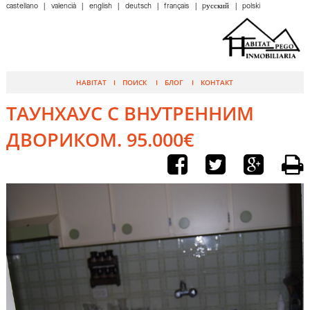
castellano
valencià
english
deutsch
français
pусский
polski
HABITAT
ПОИСК
БЛОГ
КОНТАКТ
ТАУНХАУС С ВНУТРЕННИМ
ДВОРИКОМ. 95.000€