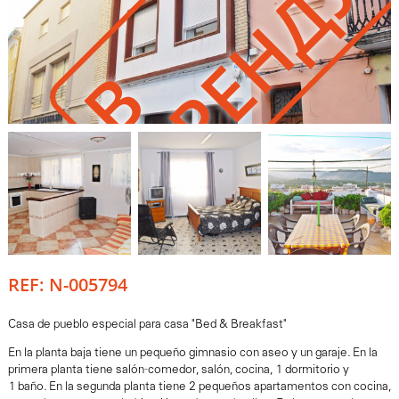
У
В
А
Р
Е
Н
Д
REF: N-005794
Casa de pueblo especial para casa "Bed & Breakfast"
En la planta baja tiene un pequeño gimnasio con aseo y un garaje. En la
primera planta tiene salón-comedor, salón, cocina, 1 dormitorio y
1 baño. En la segunda planta tiene 2 pequeños apartamentos con cocina,