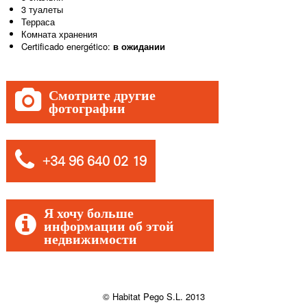
3 туалеты
Терраса
Комната хранения
Certificado energético:
в ожидании
Смотрите другие
фотографии
+34 96 640 02 19
Я хочу больше
информации об этой
недвижимости
© Habitat Pego S.L. 2013