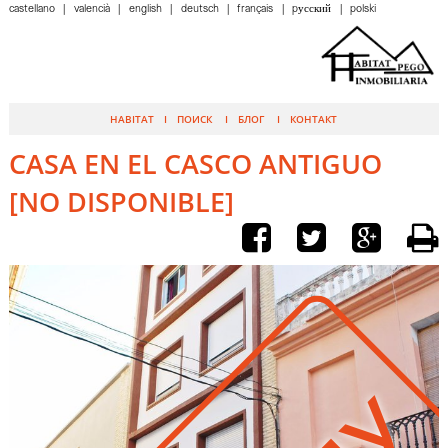
castellano
valencià
english
deutsch
français
pусский
polski
HABITAT
ПОИСК
БЛОГ
КОНТАКТ
CASA EN EL CASCO ANTIGUO
[NO DISPONIBLE]