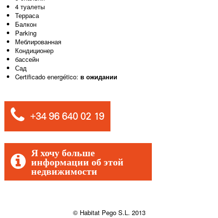
4 туалеты
Терраса
Балкон
Parking
Меблированная
Кондиционер
бассейн
Сад
Certificado energético:
в ожидании
+34 96 640 02 19
Я хочу больше
информации об этой
недвижимости
© Habitat Pego S.L. 2013