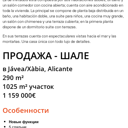
La de invitados está compuesta por dos habitaciones dobles, un baño y
un salón-comedor con cocina abierta; cuenta con aire acondicionado en
toda la vivienda. La principal se compone de planta baja distribuida en un
baño, una habitación doble, una suite para niños, una cocina muy grande,
un salón con chimenea y una terraza cubierta; en la primera planta
dispone de un dormitorio suite con terrazas.
En sus terrazas cuenta con espectaculares vistas hacia el mar y las
montañas. Una casa única con todo lujo de detalles.
ПРОДАЖА - ШАЛЕ
в Jávea/Xàbia, Alicante
290 m²
1025 m² участок
1 159 000€
Особенности
Новые функции
5 спальни