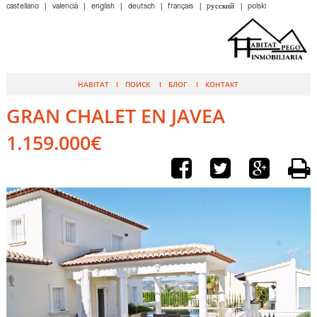
castellano
valencià
english
deutsch
français
pусский
polski
HABITAT
ПОИСК
БЛОГ
КОНТАКТ
GRAN CHALET EN JAVEA
1.159.000€