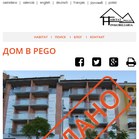
castellano
valencià
english
deutsch
français
pусский
polski
HABITAT
ПОИСК
БЛОГ
КОНТАКТ
ДОМ В PEGO
ПРОДАНО