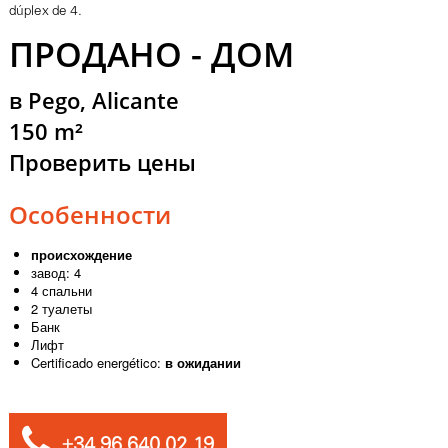
dúplex de 4.
ПРОДАНО - ДОМ
в Pego, Alicante
150 m²
Проверить цены
Особенности
происхождение
завод: 4
4 спальни
2 туалеты
Банк
Лифт
Certificado energético:
в ожидании
+34 96 640 02 19