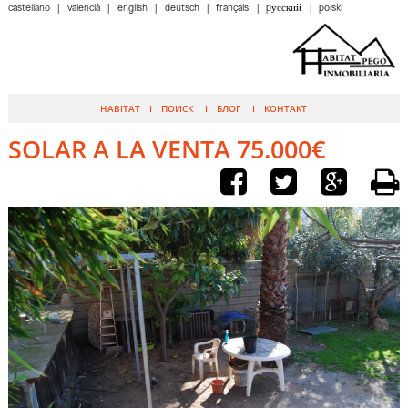
castellano
valencià
english
deutsch
français
pусский
polski
HABITAT
ПОИСК
БЛОГ
КОНТАКТ
SOLAR A LA VENTA 75.000€