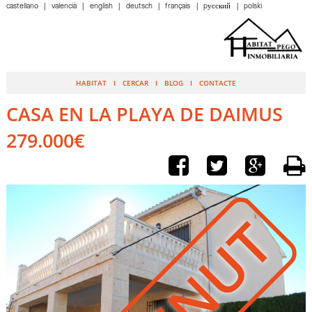
castellano
valencià
english
deutsch
français
pусский
polski
HABITAT
CERCAR
BLOG
CONTACTE
CASA EN LA PLAYA DE DAIMUS
279.000€
VENUT