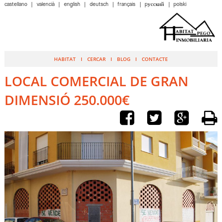
castellano
valencià
english
deutsch
français
pусский
polski
HABITAT
CERCAR
BLOG
CONTACTE
LOCAL COMERCIAL DE GRAN
DIMENSIÓ 250.000€