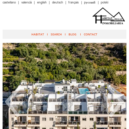
castellano
valencià
english
deutsch
français
pусский
polski
HABITAT
SEARCH
BLOG
CONTACT