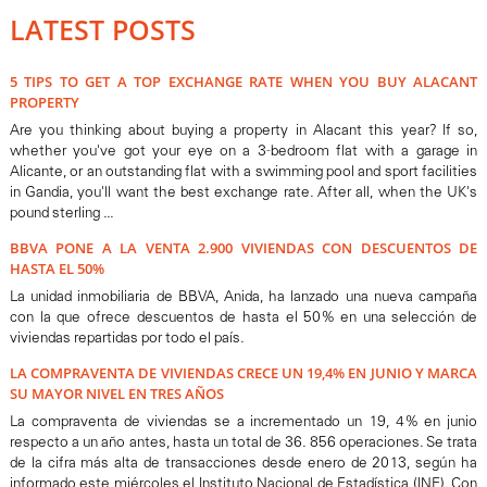
LATEST POSTS
5 TIPS TO GET A TOP EXCHANGE RATE WHEN YOU BUY ALACANT
PROPERTY
Are you thinking about buying a property in Alacant this year? If so,
whether you've got your eye on a 3-bedroom flat with a garage in
Alicante, or an outstanding flat with a swimming pool and sport facilities
in Gandia, you'll want the best exchange rate. After all, when the UK's
pound sterling ...
BBVA PONE A LA VENTA 2.900 VIVIENDAS CON DESCUENTOS DE
HASTA EL 50%
La unidad inmobiliaria de BBVA, Anida, ha lanzado una nueva campaña
con la que ofrece descuentos de hasta el 50% en una selección de
viviendas repartidas por todo el país.
LA COMPRAVENTA DE VIVIENDAS CRECE UN 19,4% EN JUNIO Y MARCA
SU MAYOR NIVEL EN TRES AÑOS
La compraventa de viviendas se a incrementado un 19, 4% en junio
respecto a un año antes, hasta un total de 36. 856 operaciones. Se trata
de la cifra más alta de transacciones desde enero de 2013, según ha
informado este miércoles el Instituto Nacional de Estadística (INE). Con