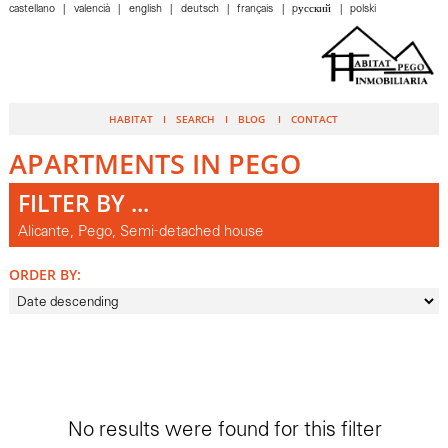
castellano
valencià
english
deutsch
français
pусский
polski
HABITAT
SEARCH
BLOG
CONTACT
APARTMENTS IN PEGO
FILTER BY ...
Alicante, Pego, Semi-detached house
ORDER BY:
No results were found for this filter