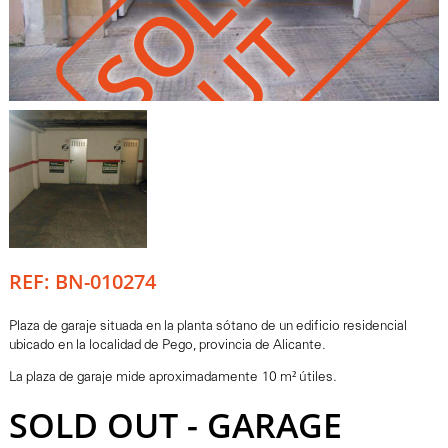
S
O
L
D
O
U
T
REF: BN-010274
Plaza de garaje situada en la planta sótano de un edificio residencial
ubicado en la localidad de Pego, provincia de Alicante.
La plaza de garaje mide aproximadamente 10 m² útiles.
SOLD OUT - GARAGE