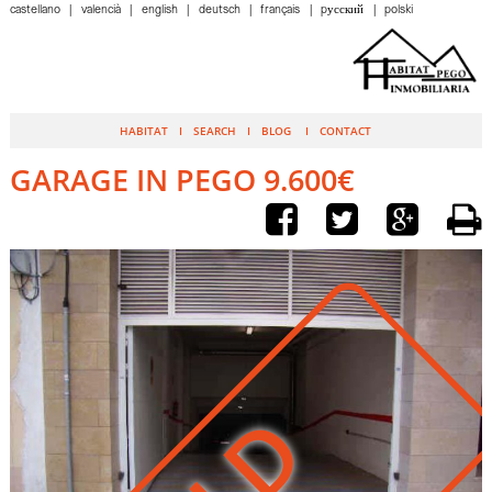
castellano
valencià
english
deutsch
français
pусский
polski
HABITAT
SEARCH
BLOG
CONTACT
GARAGE IN PEGO 9.600€