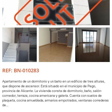
S
O
L
D
O
U
T
REF: BN-010283
Apartamento de un dormitorio y un baño en un edificio de tres alturas,
que dispone de ascensor. Está situado en el municipio de Pego,
provincia de Alicante. La vivienda consta de dormitorio, baño, salón-
comedor, terraza, cocina americana y galería. Cuenta con suelos de
plaqueta, cocina amueblada, armarios empotrados, ventanas correderas
de...