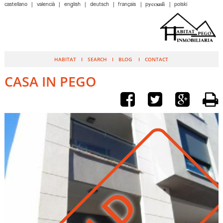
castellano
valencià
english
deutsch
français
pусский
polski
HABITAT
SEARCH
BLOG
CONTACT
CASA IN PEGO