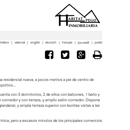
tellano
valencià
english
deutsch
français
pусский
polski
residencial nueva, a pocos metros a pie de centro de
portivo...
cuenta con 3 dormitorios, 2 de ellos con balcones, 1 baño y
n comedor y con terraza, y amplio salón-comedor. Dispone
grandaria), y amplia terraza superior con bonitas vistas a las
éntrica, pero a escasos minutos de los principales comercios