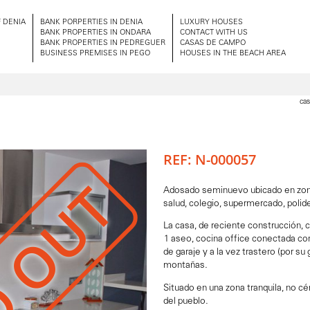
 DENIA
BANK PORPERTIES IN DENIA
LUXURY HOUSES
BANK PROPERTIES IN ONDARA
CONTACT WITH US
BANK PROPERTIES IN PEDREGUER
CASAS DE CAMPO
BUSINESS PREMISES IN PEGO
HOUSES IN THE BEACH AREA
cas
REF: N-000057
D OUT
Adosado seminuevo ubicado en zona 
salud, colegio, supermercado, polide
La casa, de reciente construcción, 
1 aseo, cocina office conectada co
de garaje y a la vez trastero (por su 
montañas.
Situado en una zona tranquila, no c
del pueblo.